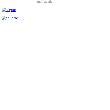
____________________publicidade___________________