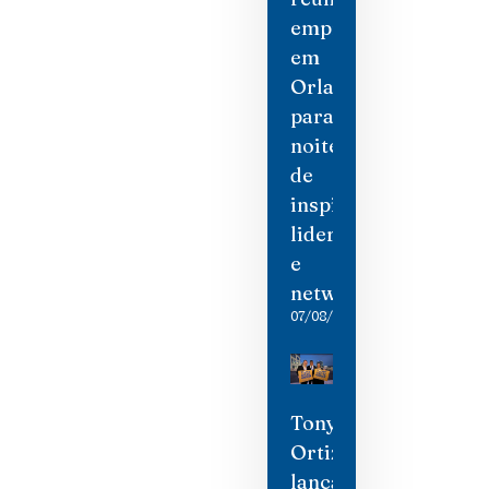
empresárias
em
Orlando
para
noite
de
inspiração,
liderança
e
networking
07/08/2026
Tony
Ortiz
lança