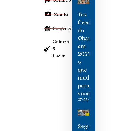
Orlando
Tax
Saúde
Credit
Imigração
do
Obamacare
Cultura
em
&
2027:
Lazer
o
que
mudou
para
você
07/08/2026
Seguro