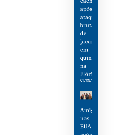
cachorro
após
ataque
brutal
de
jacaré
em
quintal
na
Flórida
07/08/2026
Amigas
nos
EUA
reúne