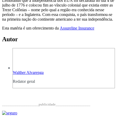
Lembrando que a Independência dos EUA foi declarada no dia 4 de
julho de 1776 e colocou fim ao vínculo colonial que existia entre as
Treze Colônias – nome pelo qual a região era conhecida nesse
período – e a Inglaterra. Com essa conquista, o país transformou-se
na primeira nação do continente americano a ter sua independência.
Esta matéria é um oferecimento da
Assureline Insurance
Autor
Walther Alvarenga
Redator geral
____________________publicidade___________________