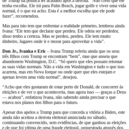
de Trump na política ter acabado após a derrota. “Não creio que ele
tenha escolha. Ele irá para Palm Beach, jogar golfe e viver uma vida
normal, é o que eu acho. Esta é a melhor escolha que ele pode
fazer”, recomendou.
Mas para isto tem que enfrentar a realidade primeiro, lembrou ainda
Ivana: “Ele tem que declarar que perdeu. Ele odeia ser perdedor,
disso tenho a certeza. Mas se perdeu, perdeu. Ele tem muito
dinheiro, lugares onde ir e morar para aproveitar a vida”.
Don Jr., Ivanka e Eric
– Ivana Trump referiu ainda que os seus
três filhos com Trump se encontram “bem”, mas que anseia que
abandonem Washington, D.C. “Só quero que eles possam retomar
as suas vidas normais. Não a vida em Washington e tudo o que isso
acarreta, mas em Nova Iorque ou onde quer que eles estejam e
apenas levem uma vida normal”, desejou.
“Acho que eles gostaram de estar perto de Donald, de concorrer às
eleições e de ver o que aconteceria, mas agora isso — graças a Deus
— acabou”, enfatizou Ivana, não sabendo ainda precisar o que
estava nos planos dos filhos para o futuro.
Apesar dos apelos a Trump para que conceda a vitória a Biden, este
ainda não aceitou a derrota eleitoral anunciada no sábado,
continuando convencido, sem evidências, de que ganhou as eleições
e de que foi vítima de uma fraude eleitoral, orquestrada através dos