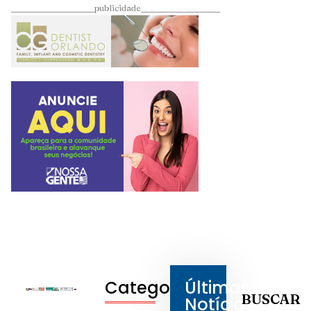
____________________publicidade___________________
Categorias
Últimas
BUSCAR
Notícias