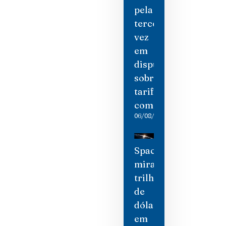
pela
terceira
vez
em
disputa
sobre
tarifas
comerciais
06/08/2026
SpaceX
mira
trilhão
de
dólares
em