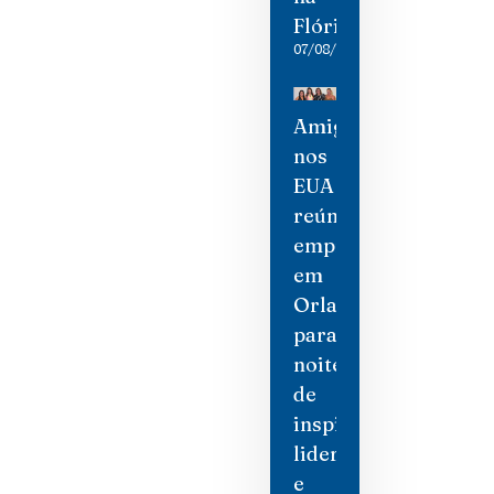
Flórida
07/08/2026
Amigas
nos
EUA
reúne
empresárias
em
Orlando
para
noite
de
inspiração,
liderança
e