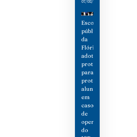
07/08/2026
Escolas
públicas
da
Flórida
adotam
protocolos
para
proteger
alunos
em
caso
de
operações
do