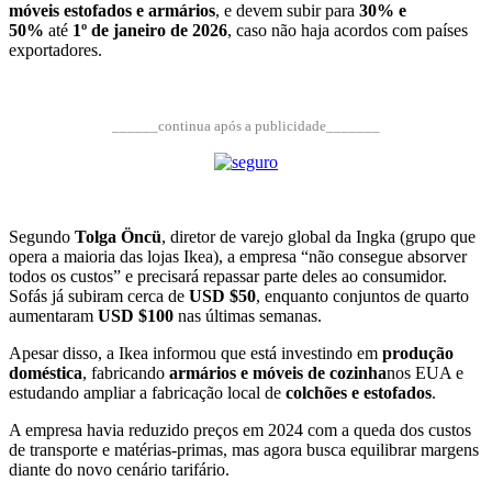
móveis estofados e armários
, e devem subir para
30% e
50%
até
1º de janeiro de 2026
, caso não haja acordos com países
exportadores.
______continua após a publicidade_______
Segundo
Tolga Öncü
, diretor de varejo global da Ingka (grupo que
opera a maioria das lojas Ikea), a empresa “não consegue absorver
todos os custos” e precisará repassar parte deles ao consumidor.
Sofás já subiram cerca de
USD $50
, enquanto conjuntos de quarto
aumentaram
USD $100
nas últimas semanas.
Apesar disso, a Ikea informou que está investindo em
produção
doméstica
, fabricando
armários e móveis de cozinha
nos EUA e
estudando ampliar a fabricação local de
colchões e estofados
.
A empresa havia reduzido preços em 2024 com a queda dos custos
de transporte e matérias-primas, mas agora busca equilibrar margens
diante do novo cenário tarifário.