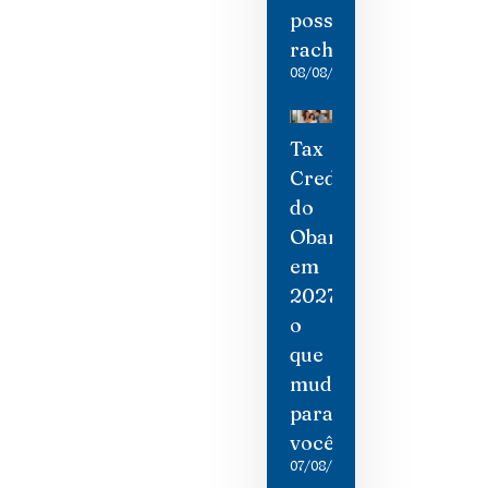
possíveis
rachaduras
08/08/2026
Tax
Credit
do
Obamacare
em
2027:
o
que
mudou
para
você
07/08/2026