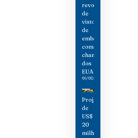
revogação
de
visto
de
embaixadora
como
chantagem
dos
EUA
06/08/2026
Projeto
de
US$
20
milhões