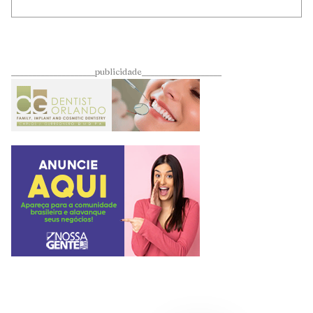
____________________publicidade___________________