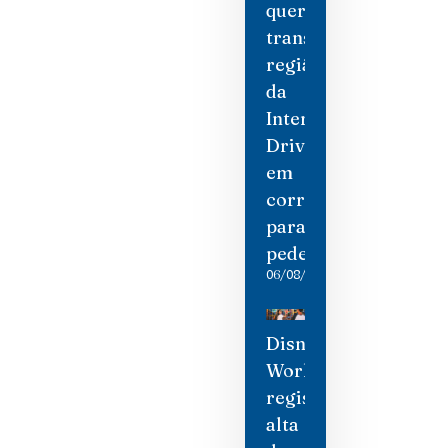
quer
transformar
região
da
International
Drive
em
corredor
para
pedestres
06/08/2026
Disney
World
registra
alta