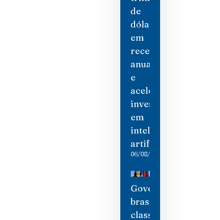
de
dólares
em
receita
anual
e
acelera
investimento
em
inteligência
artificial
06/08/2026
Governo
brasileiro
classifica