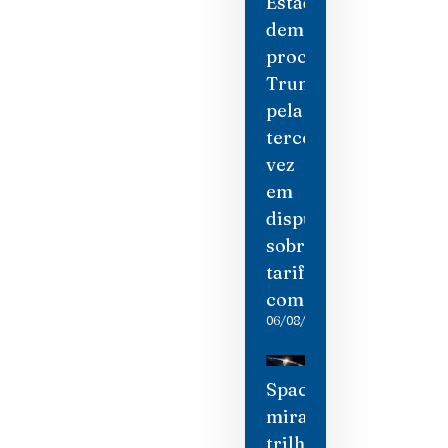
Estados
democratas
processam
Trump
pela
terceira
vez
em
disputa
sobre
tarifas
comerciais
06/08/2026
SpaceX
mira
trilhão