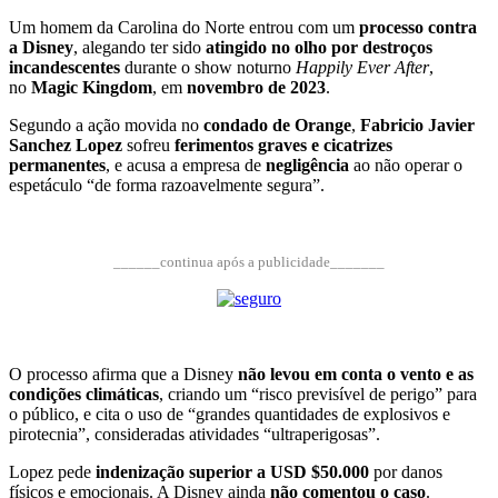
Um homem da Carolina do Norte entrou com um
processo contra
a Disney
, alegando ter sido
atingido no olho por destroços
incandescentes
durante o show noturno
Happily Ever After
,
no
Magic Kingdom
, em
novembro de 2023
.
Segundo a ação movida no
condado de Orange
,
Fabricio Javier
Sanchez Lopez
sofreu
ferimentos graves e cicatrizes
permanentes
, e acusa a empresa de
negligência
ao não operar o
espetáculo “de forma razoavelmente segura”.
______continua após a publicidade_______
O processo afirma que a Disney
não levou em conta o vento e as
condições climáticas
, criando um “risco previsível de perigo” para
o público, e cita o uso de “grandes quantidades de explosivos e
pirotecnia”, consideradas atividades “ultraperigosas”.
Lopez pede
indenização superior a USD $50.000
por danos
físicos e emocionais. A Disney ainda
não comentou o caso
.