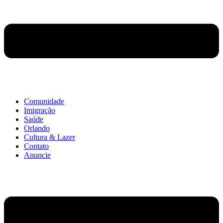
Comunidade
Imigração
Saúde
Orlando
Cultura & Lazer
Contato
Anuncie