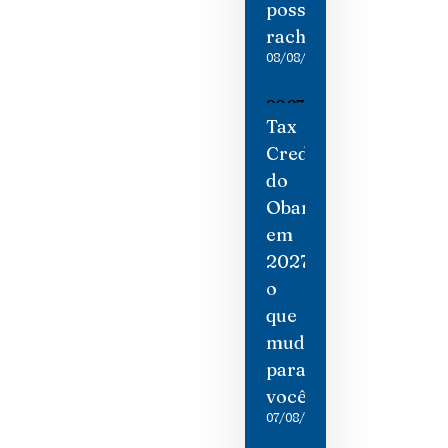
possíveis
rachaduras
08/08/2026
Tax
Credit
do
Obamacare
em
2027:
o
que
mudou
para
você
07/08/2026