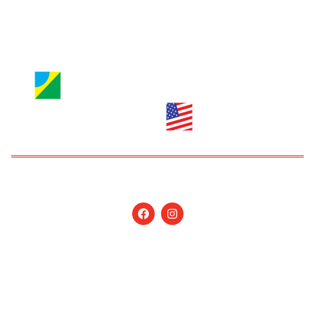
anuncie@nossagente.net
Copyright © 2026 Jornal Nossa Gente! O portal do
Brasileiro nos EUA. All Rights Reserved.