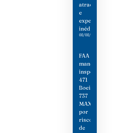
atrações
e
experiências
inéditas
08/08/2026
FAA
manda
inspecionar
471
Boeing
737
MAX
por
risco
de