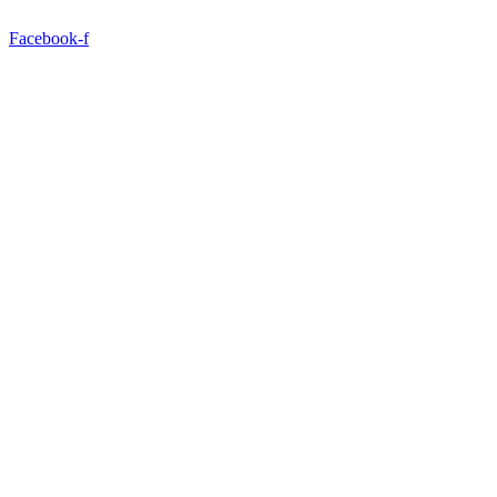
Ir
para
Facebook-f
o
conteúdo