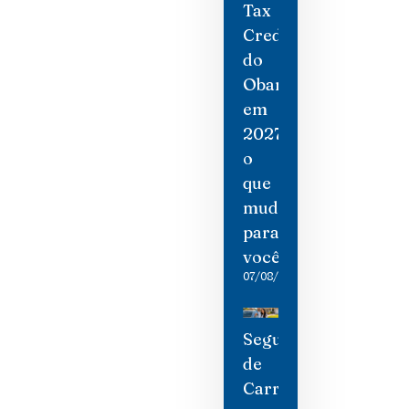
Tax
Credit
do
Obamacare
em
2027:
o
que
mudou
para
você
07/08/2026
Seguro
de
Carro