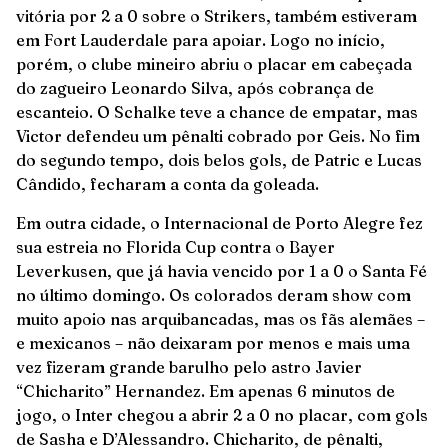
vitória por 2 a 0 sobre o Strikers, também estiveram
em Fort Lauderdale para apoiar. Logo no início,
porém, o clube mineiro abriu o placar em cabeçada
do zagueiro Leonardo Silva, após cobrança de
escanteio. O Schalke teve a chance de empatar, mas
Victor defendeu um pênalti cobrado por Geis. No fim
do segundo tempo, dois belos gols, de Patric e Lucas
Cândido, fecharam a conta da goleada.
Em outra cidade, o Internacional de Porto Alegre fez
sua estreia no Florida Cup contra o Bayer
Leverkusen, que já havia vencido por 1 a 0 o Santa Fé
no último domingo. Os colorados deram show com
muito apoio nas arquibancadas, mas os fãs alemães –
e mexicanos – não deixaram por menos e mais uma
vez fizeram grande barulho pelo astro Javier
“Chicharito” Hernandez. Em apenas 6 minutos de
jogo, o Inter chegou a abrir 2 a 0 no placar, com gols
de Sasha e D’Alessandro. Chicharito, de pênalti,