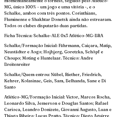
momentaneamente o torneio, seguido pelo Atlético-
MG, único 100% – um jogo e uma vitória -, e o
Schalke, ambos com três pontos. Corinthians,
Fluminense e Shakhtar Donetsk ainda não estrearam.
Todos os clubes disputarão duas partidas.
Ficha Técnica: Schalke-ALE 0x3 Atlético-MG-BRA
Schalke/Formação Inicial: Fährmann, Caiçara, Matip,
Neustädter e Aogo; Hojbjerg, Goretzka, Schöpf e
Choupo; Moting e Huntelaar. Técnico: Andre
Breitenreiter
Schalke/Quem entrou: Nübel, Riether, Friedrich,
Kehrer, Kolasinac, Geis, Sam, Belhanda, Sane e Di
Santo
Atlético-MG/Formação Inicial: Victor, Marcos Rocha,
Leonardo Silva, Jemerson e Douglas Santos; Rafael
Carioca, Leandro Donizete, Giovanni Augusto, Luan e
Thiago Ribeiro; Lucas Pratto. Técnico: Diego Aguirre