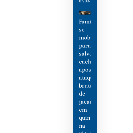
07/08/2026
Família
se
mobiliza
para
salvar
cachorro
após
ataque
brutal
de
jacaré
em
quintal
na