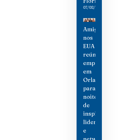
Flórida
07/08/2026
Amigas
nos
EUA
reúne
empresárias
em
Orlando
para
noite
de
inspiração,
liderança
e
networking