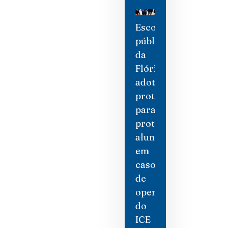
Escolas
públicas
da
Flórida
adotam
protocolos
para
proteger
alunos
em
caso
de
operações
do
ICE