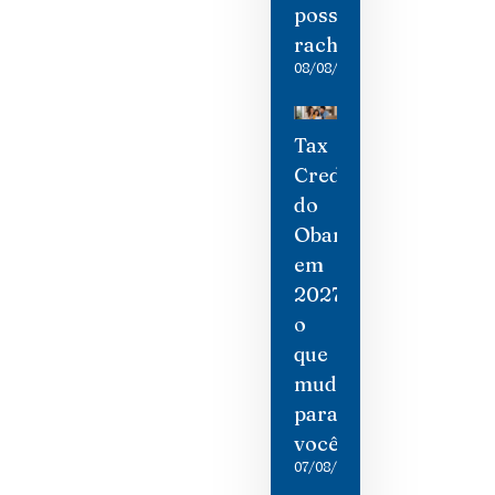
possíveis
rachaduras
08/08/2026
Tax
Credit
do
Obamacare
em
2027:
o
que
mudou
para
você
07/08/2026