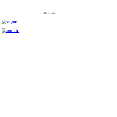
____________________publicidade___________________