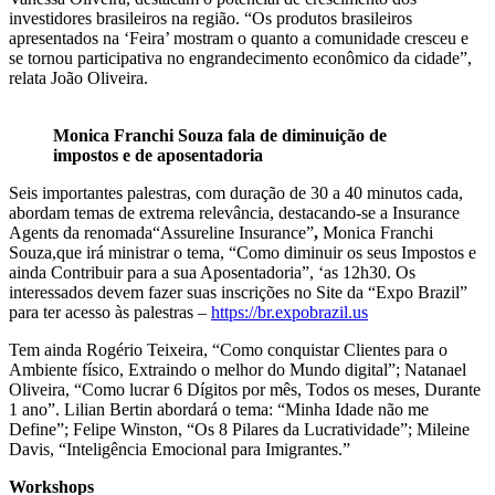
investidores brasileiros na região. “Os produtos brasileiros
apresentados na ‘Feira’ mostram o quanto a comunidade cresceu e
se tornou participativa no engrandecimento econômico da cidade”,
relata João Oliveira.
Monica Franchi Souza fala de diminuição de
impostos e de aposentadoria
Seis importantes palestras, com duração de 30 a 40 minutos cada,
abordam temas de extrema relevância, destacando-se a Insurance
Agents da renomada“Assureline Insurance”
,
Monica Franchi
Souza,que irá ministrar o tema, “Como diminuir os seus Impostos e
ainda Contribuir para a sua Aposentadoria”, ‘as 12h30. Os
interessados devem fazer suas inscrições no Site da “Expo Brazil”
para ter acesso às palestras –
https://br.expobrazil.us
Tem ainda Rogério Teixeira, “Como conquistar Clientes para o
Ambiente físico, Extraindo o melhor do Mundo digital”; Natanael
Oliveira, “Como lucrar 6 Dígitos por mês, Todos os meses, Durante
1 ano”. Lilian Bertin abordará o tema: “Minha Idade não me
Define”; Felipe Winston, “Os 8 Pilares da Lucratividade”; Mileine
Davis, “Inteligência Emocional para Imigrantes.”
Workshops