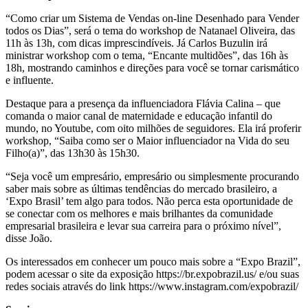
“Como criar um Sistema de Vendas on-line Desenhado para Vender
todos os Dias”, será o tema do workshop de Natanael Oliveira, das
11h às 13h, com dicas imprescindíveis. Já Carlos Buzulin irá
ministrar workshop com o tema, “Encante multidões”, das 16h às
18h, mostrando caminhos e direções para você se tornar carismático
e influente.
Destaque para a presença
da influenciadora Flávia Calina – que
comanda o maior canal de maternidade e educação infantil do
mundo, no Youtube, com oito milhões de seguidores. Ela irá proferir
workshop, “Saiba como ser o Maior influenciador na Vida do seu
Filho(a)”, das 13h30 às 15h30.
“Seja você um empresário, empresário ou simplesmente procurando
saber mais sobre as últimas tendências do mercado brasileiro, a
‘Expo Brasil’ tem algo para todos. Não perca esta oportunidade de
se conectar com os melhores e mais brilhantes da comunidade
empresarial brasileira e levar sua carreira para o próximo nível”,
disse João.
Os interessados em conhecer um pouco mais sobre a “Expo Brazil”,
podem acessar o site da exposição https://br.expobrazil.us/ e/ou suas
redes sociais através do link https://www.instagram.com/expobrazil/