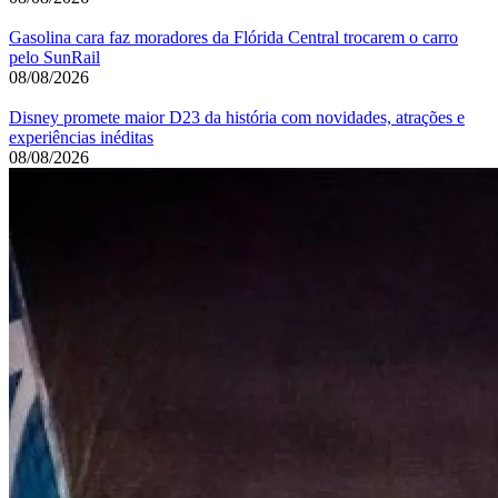
Gasolina cara faz moradores da Flórida Central trocarem o carro
pelo SunRail
08/08/2026
Disney promete maior D23 da história com novidades, atrações e
experiências inéditas
08/08/2026