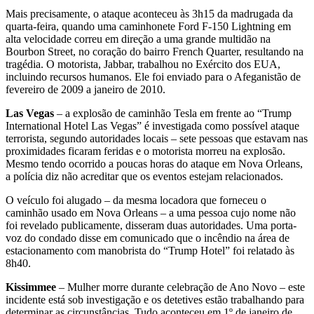
Mais precisamente, o ataque aconteceu às 3h15 da madrugada da
quarta-feira, quando uma caminhonete Ford F-150 Lightning em
alta velocidade correu em direção a uma grande multidão na
Bourbon Street, no coração do bairro French Quarter, resultando na
tragédia. O motorista, Jabbar, trabalhou no Exército dos EUA,
incluindo recursos humanos. Ele foi enviado para o Afeganistão de
fevereiro de 2009 a janeiro de 2010.
Las Vegas
– a explosão de caminhão Tesla em frente ao “Trump
International Hotel Las Vegas” é investigada como possível ataque
terrorista, segundo autoridades locais – sete pessoas que estavam nas
proximidades ficaram feridas e o motorista morreu na explosão.
Mesmo tendo ocorrido a poucas horas do ataque em Nova Orleans,
a polícia diz não acreditar que os eventos estejam relacionados.
O veículo foi alugado – da mesma locadora que forneceu o
caminhão usado em Nova Orleans – a uma pessoa cujo nome não
foi revelado publicamente, disseram duas autoridades. Uma porta-
voz do condado disse em comunicado que o incêndio na área de
estacionamento com manobrista do “Trump Hotel” foi relatado às
8h40.
Kissimmee
– Mulher morre durante celebração de Ano Novo – este
incidente está sob investigação e os detetives estão trabalhando para
determinar as circunstâncias. Tudo aconteceu em 1º de janeiro de