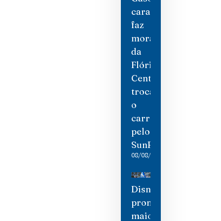
cara
faz
moradores
da
Flórida
Central
trocarem
o
carro
pelo
SunRail
08/08/2026
Disney
promete
maior