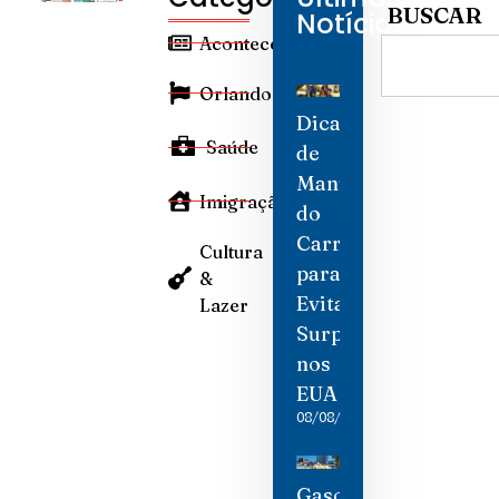
BUSCAR
Notícias
Aconteceu
Orlando
Dicas
Saúde
de
Manutenção
Imigração
do
Carro
Cultura
para
&
Evitar
Lazer
Surpresas
nos
EUA
08/08/2026
Gasolina