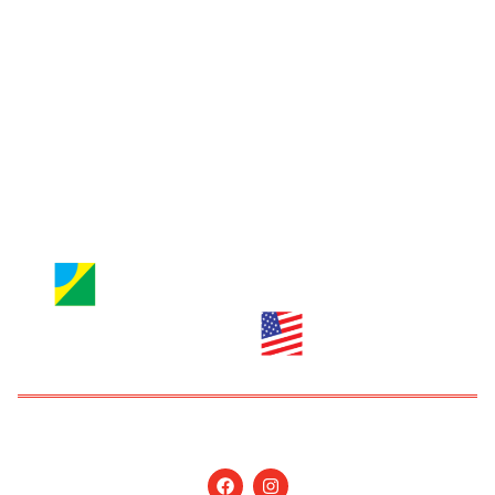
Entre em contato
Jornal Nossa Gente
Brazilian Newspaper
info@nossagente.net
ANÚNCIOS:
anuncie@nossagente.net
Copyright © 2026 Jornal Nossa Gente! O portal do
Brasileiro nos EUA. All Rights Reserved.