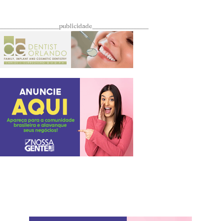
____________________publicidade___________________