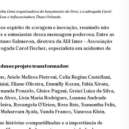
atha Lima organizadora do lançamento do livro, e a advogada Carol
e Law e influenciadora Thata Orlando.
se espírito de coragem e inovação, reunindo não
s e entusiastas dessa mensagem poderosa. Entre as
tano Salmeron, diretora da ABI Inter – Associação
vogada Carol Fischer, especialista em acidentes de
e desse projeto transformador:
s, Ariele Melissa Pietroni, Celia Regina Castellani,
iaiai, Eliane Oliveira, Emmilly Kozan, Fabia Xirata,
anda Ponzelo, Gleice Pagani, Greici Luiza da Silva,
 Alves, Livia Maria Rodrigues, Luanna Andrade
eira, Rosangela O’Brien, Rose Reis, Samantha Felix,
 Muharram Ayala, Vanda Franco, Vanessa Klein.
as histórias compartilhadas e a importância de