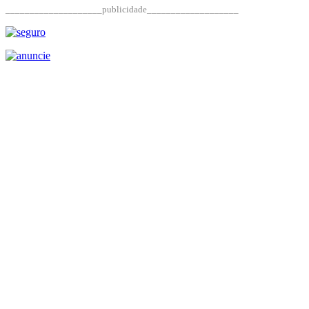
____________________publicidade___________________