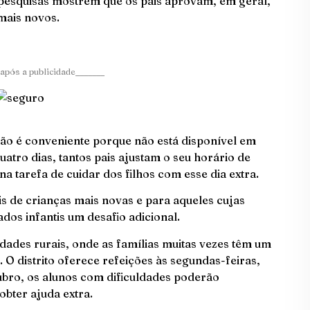
 pesquisas mostrem que os pais aprovam, em geral,
 mais novos.
após a publicidade_______
o não é conveniente porque não está disponível em
atro dias, tantos pais ajustam o seu horário de
na tarefa de cuidar dos filhos com esse dia extra.
is de crianças mais novas e para aqueles cujas
dos infantis um desafio adicional.
ades rurais, onde as famílias muitas vezes têm um
 O distrito oferece refeições às segundas-feiras,
tubro, os alunos com dificuldades poderão
obter ajuda extra.