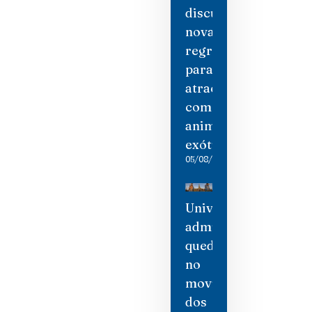
discute
novas
regras
para
atrações
com
animais
exóticos
05/08/2026
Universal
admite
queda
no
movimento
dos