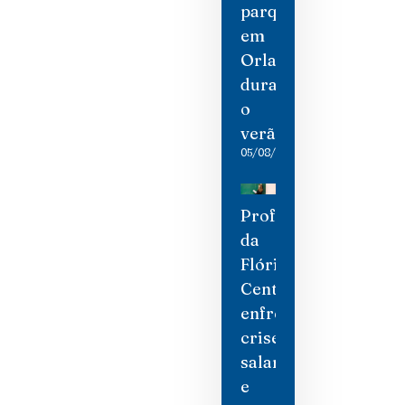
parques
em
Orlando
durante
o
verão
05/08/2026
Professores
da
Flórida
Central
enfrentam
crise
salarial
e