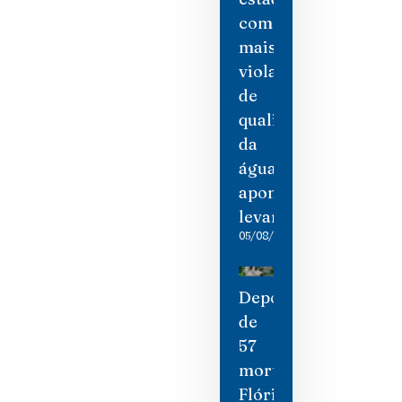
com
mais
violações
de
qualidade
da
água,
aponta
levantamento
05/08/2026
Depois
de
57
mortes,
Flórida