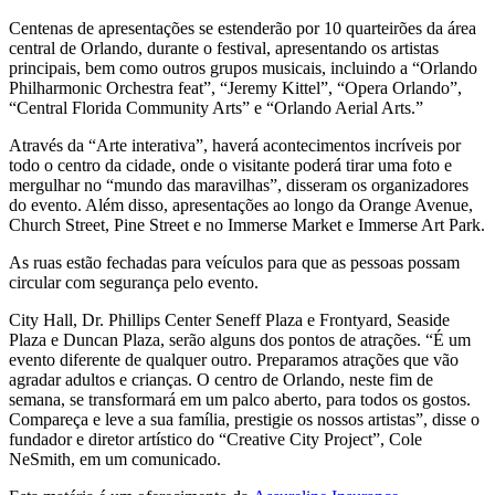
Centenas de apresentações se estenderão por 10 quarteirões da área
central de Orlando, durante o festival, apresentando os artistas
principais, bem como outros grupos musicais, incluindo a “Orlando
Philharmonic Orchestra feat”, “Jeremy Kittel”, “Opera Orlando”,
“Central Florida Community Arts” e “Orlando Aerial Arts.”
Através da “Arte interativa”, haverá acontecimentos incríveis por
todo o centro da cidade, onde o visitante poderá tirar uma foto e
mergulhar no “mundo das maravilhas”, disseram os organizadores
do evento. Além disso, apresentações ao longo da Orange Avenue,
Church Street, Pine Street e no Immerse Market e Immerse Art Park.
As ruas estão fechadas para veículos para que as pessoas possam
circular com segurança pelo evento.
City Hall, Dr. Phillips Center Seneff Plaza e Frontyard, Seaside
Plaza e Duncan Plaza, serão alguns dos pontos de atrações. “É um
evento diferente de qualquer outro. Preparamos atrações que vão
agradar adultos e crianças. O centro de Orlando, neste fim de
semana, se transformará em um palco aberto, para todos os gostos.
Compareça e leve a sua família, prestigie os nossos artistas”, disse o
fundador e diretor artístico do “Creative City Project”, Cole
NeSmith, em um comunicado.