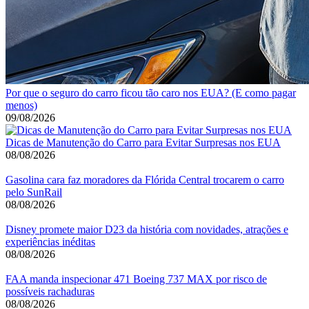
Por que o seguro do carro ficou tão caro nos EUA? (E como pagar
menos)
09/08/2026
Dicas de Manutenção do Carro para Evitar Surpresas nos EUA
08/08/2026
Gasolina cara faz moradores da Flórida Central trocarem o carro
pelo SunRail
08/08/2026
Disney promete maior D23 da história com novidades, atrações e
experiências inéditas
08/08/2026
FAA manda inspecionar 471 Boeing 737 MAX por risco de
possíveis rachaduras
08/08/2026