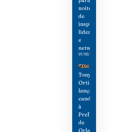
para
noite
de
inspiração,
liderança
e
networking
07/08/2026
Tony
Ortiz
lança
candidatura
à
Prefeitura
de
Orlando