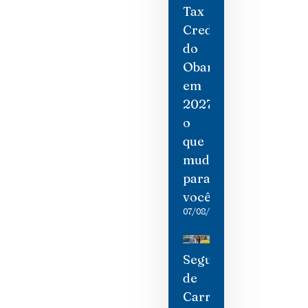
Tax
Credit
do
Obamacare
em
2027:
o
que
mudou
para
você
07/08/2026
Seguro
de
Carro