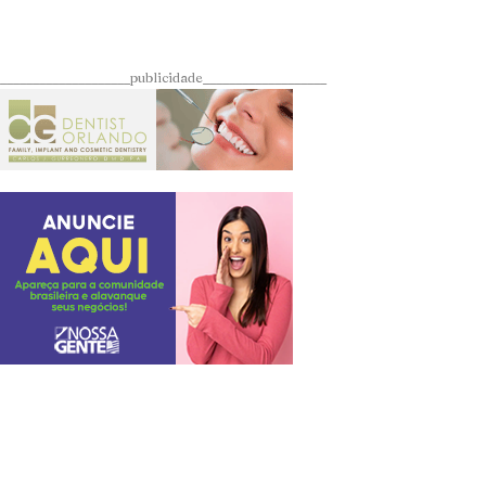
____________________publicidade___________________