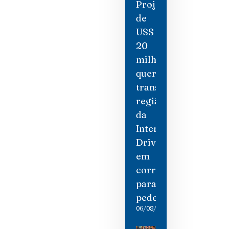
Projeto
de
US$
20
milhões
quer
transformar
região
da
International
Drive
em
corredor
para
pedestres
06/08/2026