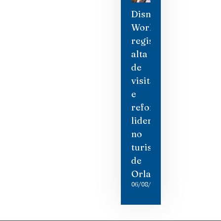
Disney
World
registra
alta
de
visitantes
e
reforça
liderança
no
turismo
de
Orlando
06/08/2026