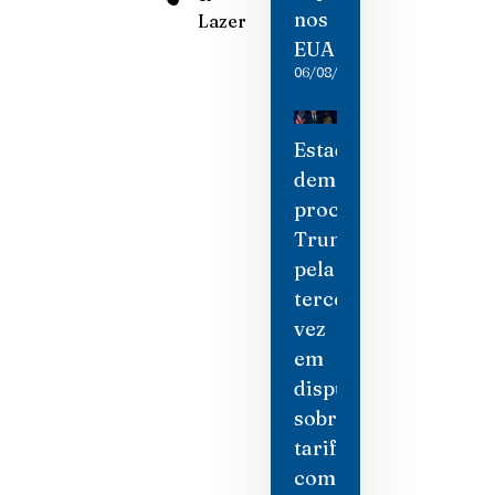
nos
Lazer
EUA
06/08/2026
Estados
democratas
processam
Trump
pela
terceira
vez
em
disputa
sobre
tarifas
comerciais