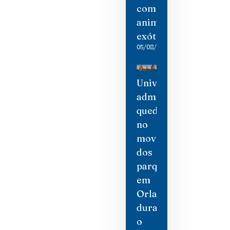
com
animais
exóticos
05/08/2026
Universal
admite
queda
no
movimento
dos
parques
em
Orlando
durante
o