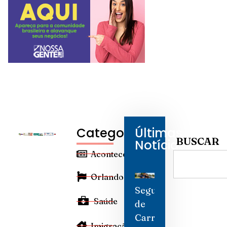
Categorias
Últimas
BUSCAR
Notícias
Aconteceu
Orlando
Seguro
Saúde
de
Carro
Imigração