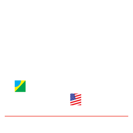
Entre em contato
Jornal Nossa Gente
Brazilian Newspaper
info@nossagente.net
ANÚNCIOS:
anuncie@nossagente.net
Copyright © 2026 Jornal Nossa Gente! O portal do