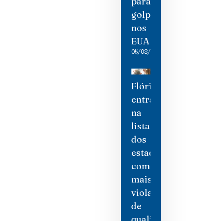
para
golpistas
nos
EUA
05/08/2026
Flórida
entra
na
lista
dos
estados
com
mais
violações
de
qualidade