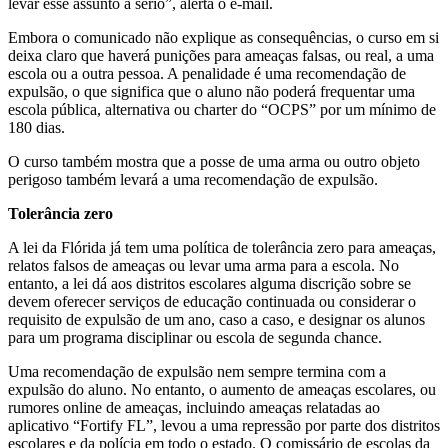
levar esse assunto a sério”, alerta o e-mail.
Embora o comunicado não explique as consequências, o curso em si
deixa claro que haverá punições para ameaças falsas, ou real, a uma
escola ou a outra pessoa. A penalidade é uma recomendação de
expulsão, o que significa que o aluno não poderá frequentar uma
escola pública, alternativa ou charter do “OCPS” por um mínimo de
180 dias.
O curso também mostra que a posse de uma arma ou outro objeto
perigoso também levará a uma recomendação de expulsão.
Tolerância zero
A lei da Flórida já tem uma política de tolerância zero para ameaças,
relatos falsos de ameaças ou levar uma arma para a escola. No
entanto, a lei dá aos distritos escolares alguma discrição sobre se
devem oferecer serviços de educação continuada ou considerar o
requisito de expulsão de um ano, caso a caso, e designar os alunos
para um programa disciplinar ou escola de segunda chance.
Uma recomendação de expulsão nem sempre termina com a
expulsão do aluno. No entanto, o aumento de ameaças escolares, ou
rumores online de ameaças, incluindo ameaças relatadas ao
aplicativo “Fortify FL”, levou a uma repressão por parte dos distritos
escolares e da polícia em todo o estado. O comissário de escolas da