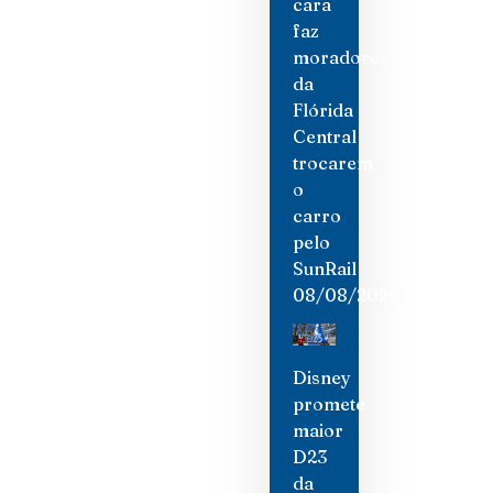
cara
faz
moradores
da
Flórida
Central
trocarem
o
carro
pelo
SunRail
08/08/2026
Disney
promete
maior
D23
da