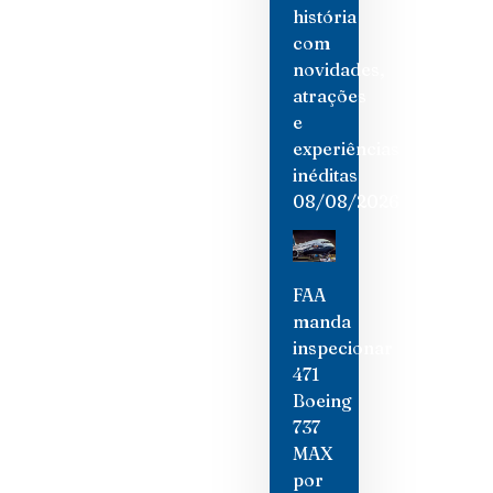
história
com
novidades,
atrações
e
experiências
inéditas
08/08/2026
FAA
manda
inspecionar
471
Boeing
737
MAX
por