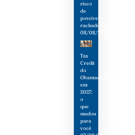
risco
de
possíveis
rachaduras
08/08/2026
Tax
Credit
do
Obamacare
em
2027:
o
que
mudou
para
você