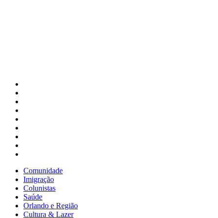
Comunidade
Imigração
Colunistas
Saúde
Orlando e Região
Cultura & Lazer
Colaboradores
Contato
Anuncie
Comunidade
Imigração
Colunistas
Saúde
Orlando e Região
Cultura & Lazer