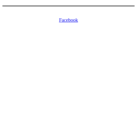
Copyright © 2026 Jornal Nossa Gente! O portal do Brasileiro nos
EUA. All Rights Reserved.
Facebook