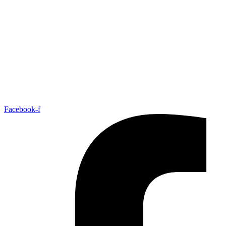
Ir
para
o
conteúdo
Facebook-f