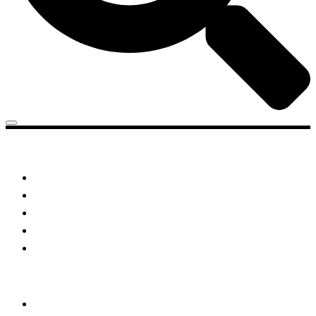
Categorias
Gastronomia
Cultura & Lazer
Direto de Brasília
Enquanto Isso
Aventura
Lista de Links
Home