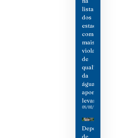
na
lista
dos
estados
com
mais
violações
de
qualidade
da
água,
aponta
levantamento
05/08/2026
Depois
de