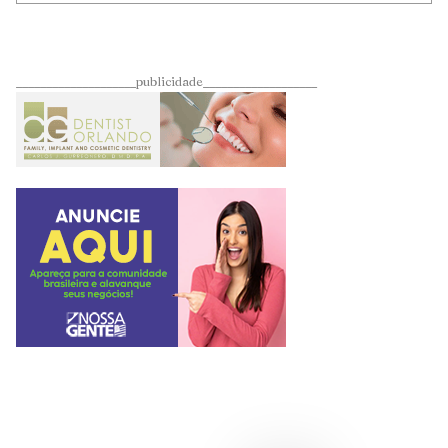
____________________publicidade___________________