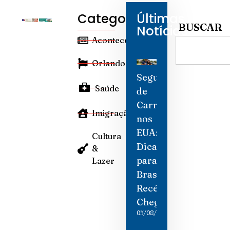
Categorias
Últimas
BUSCAR
Notícias
Aconteceu
Orlando
Seguro
Saúde
de
Carro
Imigração
nos
EUA:
Cultura
Dicas
&
para
Lazer
Brasileiros
Recém-
Chegados
05/08/2026