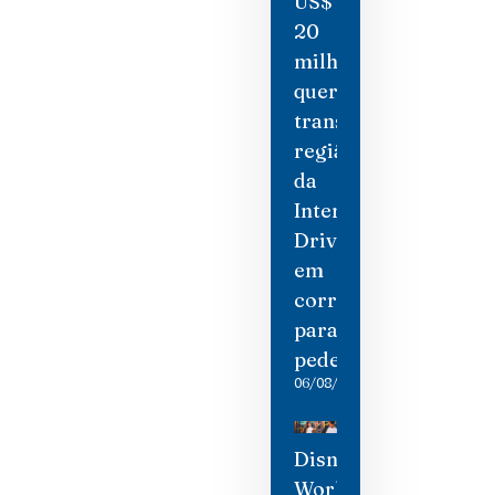
US$
20
milhões
quer
transformar
região
da
International
Drive
em
corredor
para
pedestres
06/08/2026
Disney
World