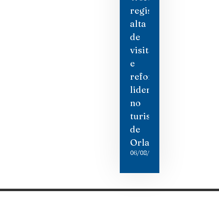
registra
alta
de
visitantes
e
reforça
liderança
no
turismo
de
Orlando
06/08/2026
Categorias