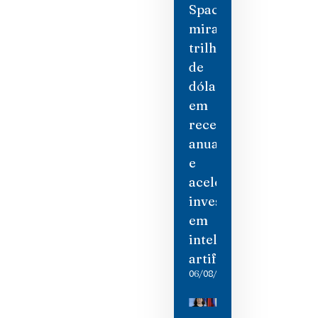
SpaceX
mira
trilhão
de
dólares
em
receita
anual
e
acelera
investimento
em
inteligência
artificial
06/08/2026