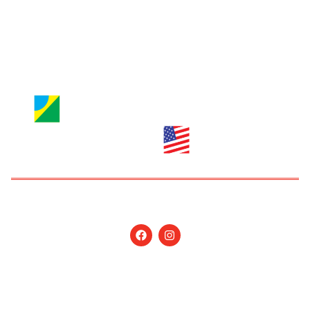
info@nossagente.net
ANÚNCIOS:
anuncie@nossagente.net
Copyright © 2026 Jornal Nossa Gente! O portal do
Brasileiro nos EUA. All Rights Reserved.