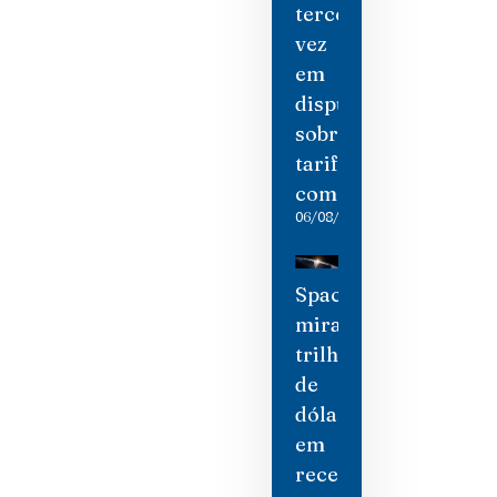
terceira
vez
em
disputa
sobre
tarifas
comerciais
06/08/2026
SpaceX
mira
trilhão
de
dólares
em
receita