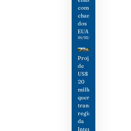
como
chantagem
dos
EUA
06/08/2026
Projeto
de
US$
20
milhões
quer
transformar
região
da
International