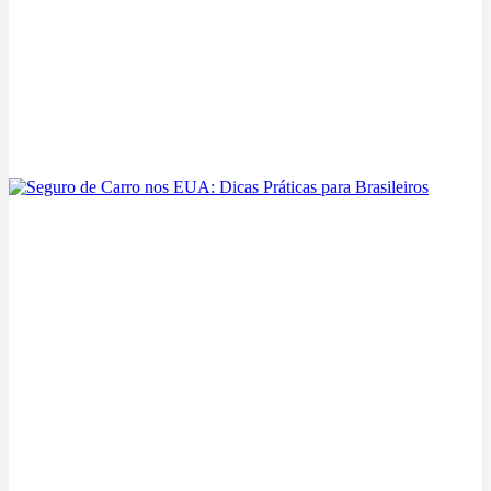
Tax Credit do Obamacare em 2027: o que mudou para
você
07/08/2026