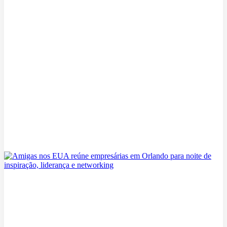
Família se mobiliza para salvar cachorro após ataque brutal
de jacaré em quintal na Flórida
07/08/2026