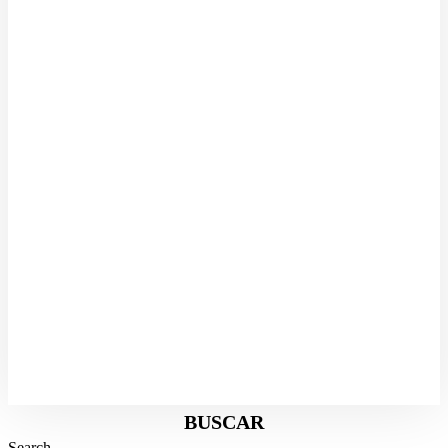
Escolas públicas da Flórida adotam protocolos para
proteger alunos em caso de operações do ICE
07/08/2026
BUSCAR
Search