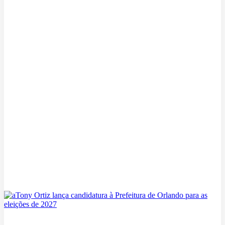
Amigas nos EUA reúne empresárias em Orlando para noite
de inspiração, liderança e networking
07/08/2026