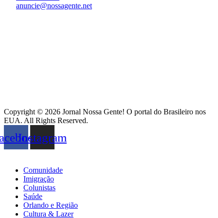
anuncie@nossagente.net
Copyright © 2026 Jornal Nossa Gente! O portal do Brasileiro nos
EUA. All Rights Reserved.
acebook
Instagram
Comunidade
Imigração
Colunistas
Saúde
Orlando e Região
Cultura & Lazer