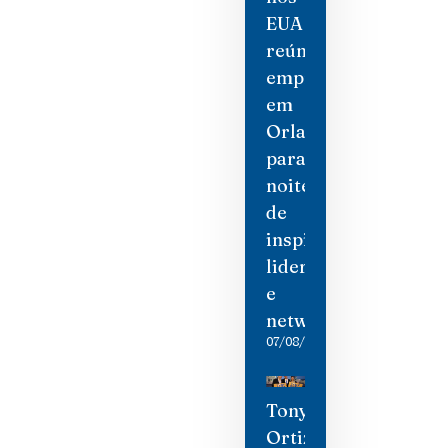
EUA
reúne
empresárias
em
Orlando
para
noite
de
inspiração,
liderança
e
networking
07/08/2026
Tony
Ortiz