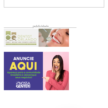
____________________publicidade___________________