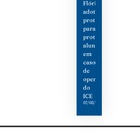
Flórida
adotam
protocolos
para
proteger
alunos
em
caso
de
operações
do
ICE
07/08/2026