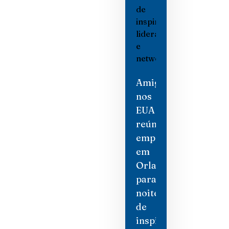
Amigas
nos
EUA
reúne
empresárias
em
Orlando
para
noite
de
inspiração,