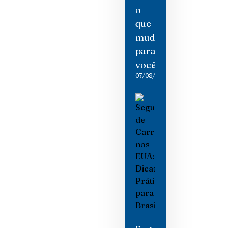
o
que
mudou
para
você
07/08/2026