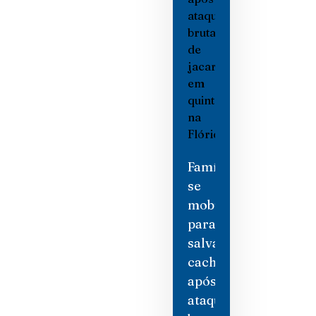
Família
se
mobiliza
para
salvar
cachorro
após
ataque