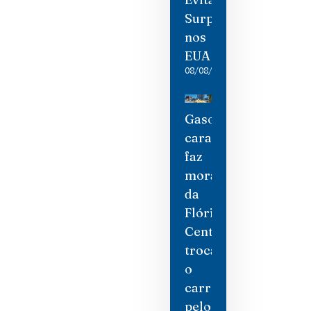
Surpresas
nos
EUA
08/08/2026
Gasolina
cara
faz
moradores
da
Flórida
Central
trocarem
o
carro
pelo