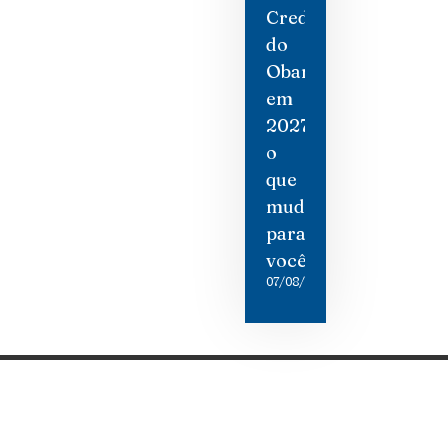
Credit
do
Obamacare
em
2027:
o
que
mudou
para
você
07/08/2026
Categorias
Gastronomia