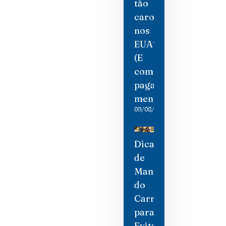
tão
caro
nos
EUA?
(E
como
pagar
menos)
09/08/2026
Dicas
de
Manutenção
do
Carro
para
Evitar