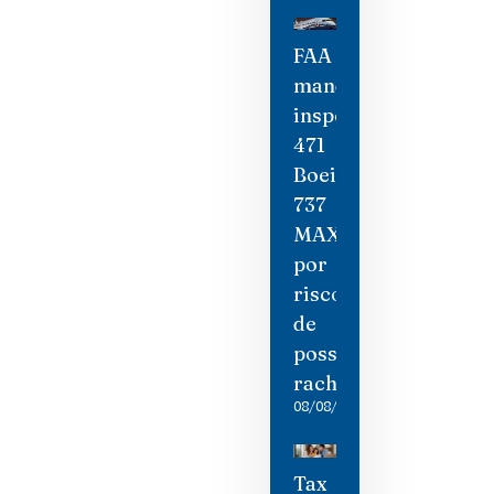
FAA
manda
inspecionar
471
Boeing
737
MAX
por
risco
de
possíveis
rachaduras
08/08/2026
Tax