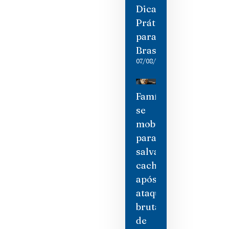
Dicas
Práticas
para
Brasileiros
07/08/2026
Família
se
mobiliza
para
salvar
cachorro
após
ataque
brutal
de