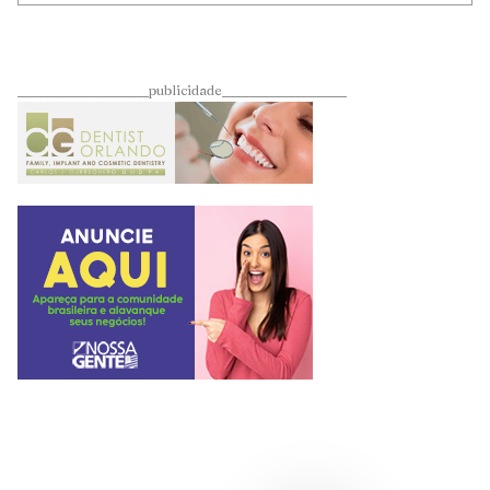
____________________publicidade___________________