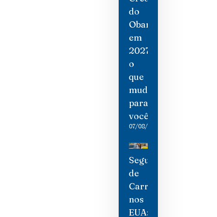
do
Obamacare
em
2027:
o
que
mudou
para
você
07/08/2026
Seguro
de
Carro
nos
EUA: