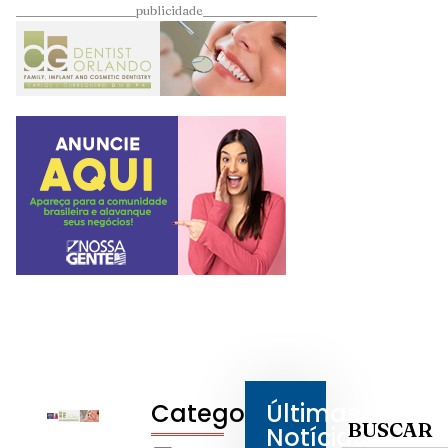
____________________publicidade___________________
Categorias
Últimas
BUSCAR
Notícias