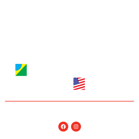
Jornal Nossa Gente
Brazilian Newspaper
info@nossagente.net
ANÚNCIOS:
anuncie@nossagente.net
Copyright © 2026 Jornal Nossa Gente! O portal do
Brasileiro nos EUA. All Rights Reserved.