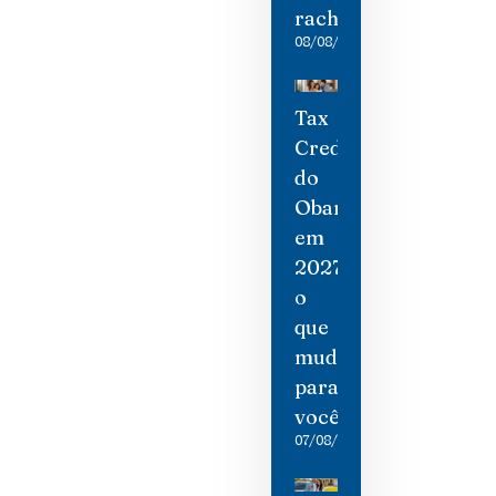
rachaduras
08/08/2026
Tax
Credit
do
Obamacare
em
2027:
o
que
mudou
para
você
07/08/2026