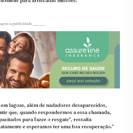
r homens para arriscadas missões.
após a publicidade_______
em lagoas, além de nadadores desaparecidos,
ntir que, quando respondermos a essa chamada,
itados para fazer o resgate”, ressalta
iatamente e esperamos ter uma boa recuperação.”