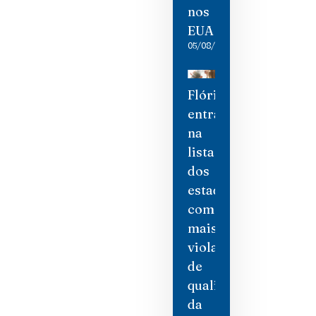
nos
EUA
05/08/2026
Flórida
entra
na
lista
dos
estados
com
mais
violações
de
qualidade
da