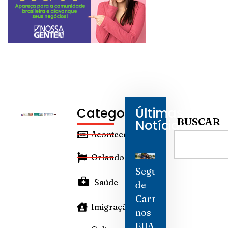
Categorias
Últimas
BUSCAR
Notícias
Aconteceu
Orlando
Seguro
Saúde
de
Carro
Imigração
nos
EUA: