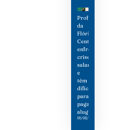
Professores
da
Flórida
Central
enfrentam
crise
salarial
e
têm
dificuldade
para
pagar
aluguel
05/08/2026