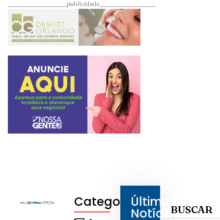
____________________publicidade___________________
Categorias
Últimas
BUSCAR
Notícias