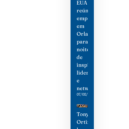
EUA
reúne
empresárias
em
Orlando
para
noite
de
inspiração,
liderança
e
networking
07/08/2026
Tony
Ortiz