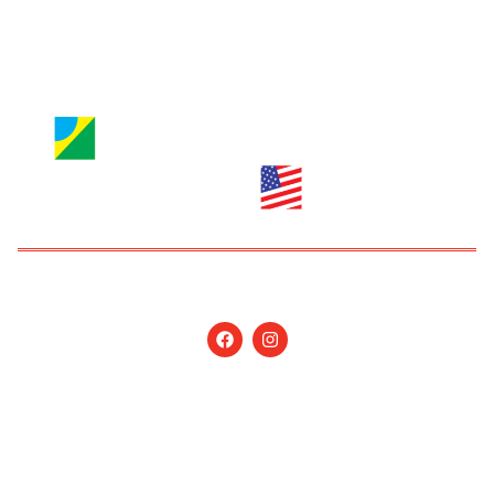
ANÚNCIOS:
anuncie@nossagente.net
Copyright © 2026 Jornal Nossa Gente! O portal do
Brasileiro nos EUA. All Rights Reserved.