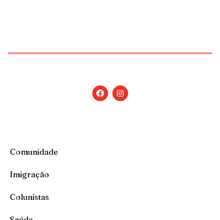
Copyright © 2026 Jornal Nossa Gente! O portal do
Brasileiro nos EUA. All Rights Reserved.
Comunidade
Imigração
Colunistas
Saúde