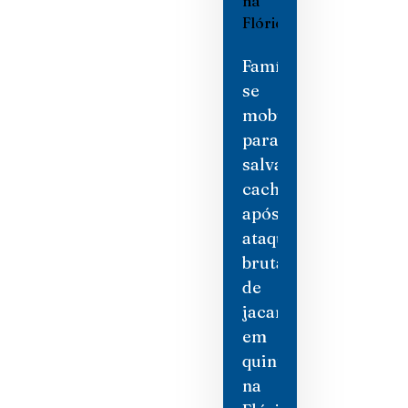
Família
se
mobiliza
para
salvar
cachorro
após
ataque
brutal
de
jacaré
em
quintal
na