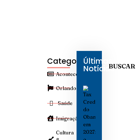
Categorias
Últimas
BUSCAR
Notícias
Aconteceu
Orlando
Saúde
Imigração
Cultura
&