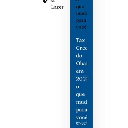
Lazer
Tax
Credit
do
Obamacare
em
2027:
o
que
mudou
para
você
07/08/2026