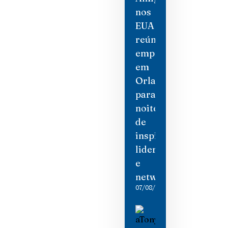
nos
EUA
reúne
empresárias
em
Orlando
para
noite
de
inspiração,
liderança
e
networking
07/08/2026