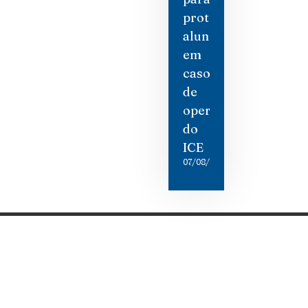
proteger
alunos
em
caso
de
operações
do
ICE
07/08/2026
Categorias
Gastronomia
Cultura & Lazer
Direto de Brasília