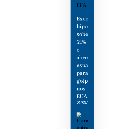
Execuções
hipotecárias
sobem
21%
e
abrem
espaço
para
golpistas
nos
EUA
05/08/2026