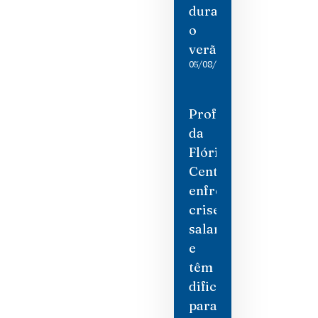
durante
o
verão
05/08/2026
Professores
da
Flórida
Central
enfrentam
crise
salarial
e
têm
dificuldade
para