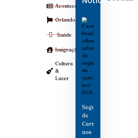
Notícias
Aconteceu
Orlando
Saúde
Imigração
Cultura
&
Lazer
Seguro
de
Carro
nos