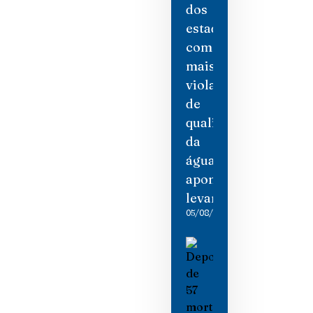
dos
estados
com
mais
violações
de
qualidade
da
água,
aponta
levantamento
05/08/2026