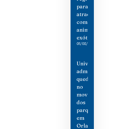
para
atrações
com
animais
exóticos
05/08/2026
Universal
admite
queda
no
movimento
dos
parques
em
Orlando