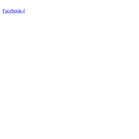
Ir
para
Facebook-f
o
conteúdo