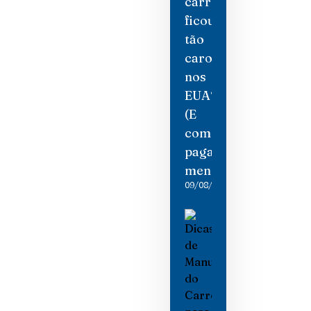
carro
ficou
tão
caro
nos
EUA?
(E
como
pagar
menos)
09/08/2026