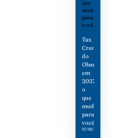
Tax
Credit
do
Obamacare
em
2027:
o
que
mudou
para
você
07/08/2026