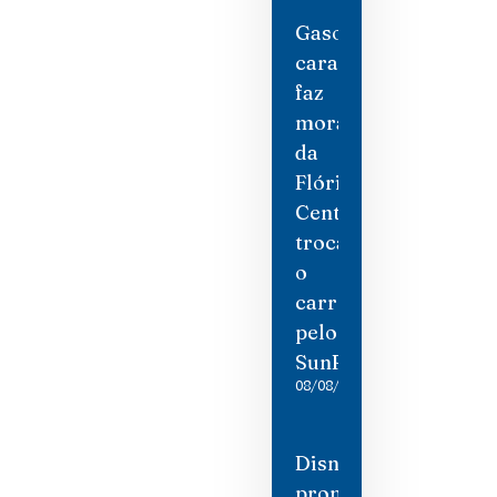
Gasolina
cara
faz
moradores
da
Flórida
Central
trocarem
o
carro
pelo
SunRail
08/08/2026
Disney
promete