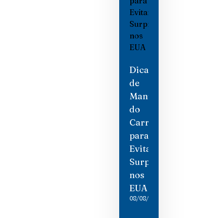
Dicas
de
Manutenção
do
Carro
para
Evitar
Surpresas
nos
EUA
08/08/2026