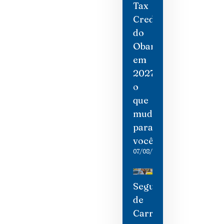
Tax
Credit
do
Obamacare
em
2027:
o
que
mudou
para
você
07/08/2026
Seguro
de
Carro